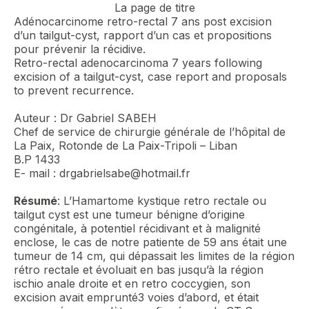
La page de titre
Adénocarcinome retro-rectal 7 ans post excision
d’un tailgut-cyst, rapport d’un cas et propositions
pour prévenir la récidive.
Retro-rectal adenocarcinoma 7 years following
excision of a tailgut-cyst, case report and proposals
to prevent recurrence.
Auteur : Dr Gabriel SABEH
Chef de service de chirurgie générale de l’hôpital de
La Paix, Rotonde de La Paix-Tripoli – Liban
B.P 1433
E- mail :
drgabrielsabe@hotmail.fr
Résumé
: L’Hamartome kystique retro rectale ou
tailgut cyst est une tumeur bénigne d’origine
congénitale, à potentiel récidivant et à malignité
enclose, le cas de notre patiente de 59 ans était une
tumeur de 14 cm, qui dépassait les limites de la région
rétro rectale et évoluait en bas jusqu’à la région
ischio anale droite et en retro coccygien, son
excision avait emprunté3 voies d’abord, et était