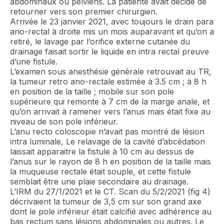
abdominaux ou pelviens. La patiente avait décidé de
retourner vers son premier chirurgien.
Arrivée le 23 janvier 2021, avec toujours le drain para
ano-rectal à droite mis un mois auparavant et qu’on a
retiré, le lavage par l’orifice externe cutanée du
drainage faisait sortir le liquide en intra rectal preuve
d’une fistule.
L’examen sous anesthésie générale retrouvait au TR,
la tumeur retro ano-rectale estimée à 3.5 cm ; à 8 h
en position de la taille ; mobile sur son pole
supérieure qui remonte à 7 cm de la marge anale, et
qu’on arrivait à ramener vers l’anus mais était fixe au
niveau de son pole inférieur.
L’anu recto coloscopie n’avait pas montré de lésion
intra luminale, Le relavage de la cavité d’abcédation
laissait apparaitre la fistule à 10 cm au dessus de
l’anus sur le rayon de 8 h en position de la taille mais
la muqueuse rectale était souple, et cette fistule
semblait être une plaie secondaire au drainage.
L’IRM du 27/1/2021 et le CT. Scan du 5/2/2021 (fig 4)
décrivaient la tumeur de 3,5 cm sur son grand axe
dont le pole inférieur était calcifié avec adhérence au
bas rectum sans lésions abdominales ou autres. Le