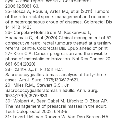
cyst: A case report. World J Gastroenterol
2006;12:5081-83.
25- Boscà A, Pous S, Artès MJ, et al (2011) Tumors
of the retrorectal space: management and outcome
of a heterogeneous group of diseases. Colorectal Dis
14:1418-1423
26– Carpelan-Holmström M, Koskenvuo L,
Haapamäki C, et al (2020) Clinical management of 52
consecutive retro-rectal tumours treated at a tertiary
referral centre. Colorectal Dis. Epub ahead of print
27- Klein C.A. Cancer progression and the invisible
phase of metastatic colonization. Nat Rev Cancer 20,
681-694(2020).
28- IzantR.J.,Jr., Filston H.C.
Sacrococcygealteratomas : analysis of forty-three
cases. Am.J. Surg. 1975;130:617-621.
29- Miles R.M., Stewart G.S., Jr.
Sacrococcygealteratomasin adults. Ann. Surg.
1974;179(5):676-683.
30- Wolpert A, Beer-Gabel M, Lifschitz O, Zbar AP.
The management of presacral masses in the adult.
Tech Coloproctol 2002; 6:43-9
31- Levert LM, Van Rooyen W, Van Den Bergen HA