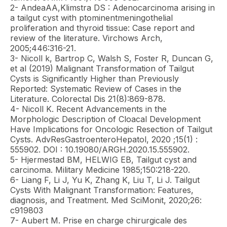
2- AndeaAA,Klimstra DS : Adenocarcinoma arising in
a tailgut cyst with ptominentmeningothelial
proliferation and thyroid tissue: Case report and
review of the literature. Virchows Arch,
2005;446:316-21.
3- Nicoll k, Bartrop C, Walsh S, Foster R, Duncan G,
et al (2019) Malignant Transformation of Tailgut
Cysts is Significantly Higher than Previously
Reported: Systematic Review of Cases in the
Literature. Colorectal Dis 21(8):869-878.
4- Nicoll K. Recent Advancements in the
Morphologic Description of Cloacal Development
Have Implications for Oncologic Resection of Tailgut
Cysts. AdvResGastroenteroHepatol, 2020 ;15(1) :
555902. DOI : 10.19080/ARGH.2020.15.555902.
5- Hjermestad BM, HELWIG EB, Tailgut cyst and
carcinoma. Military Medicine 1985;150:218-220.
6- Liang F, Li J, Yu K, Zhang K, Liu T, Li J. Tailgut
Cysts With Malignant Transformation: Features,
diagnosis, and Treatment. Med SciMonit, 2020;26:
c919803
7- Aubert M. Prise en charge chirurgicale des