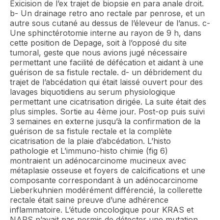
Exicision de l’ex trajet de biopsie en para anale droit.
b- Un drainage retro ano rectale par penrose, et un
autre sous cutané au dessus de l’éleveur de l’anus. c-
Une sphinctérotomie interne au rayon de 9 h, dans
cette position de Depage, soit à l’opposé du site
tumoral, geste que nous avions jugé nécessaire
permettant une facilité de défécation et aidant à une
guérison de sa fistule rectale. d- un débridement du
trajet de l’abcédation qui était laissé ouvert pour des
lavages biquotidiens au serum physiologique
permettant une cicatrisation dirigée. La suite était des
plus simples. Sortie au 4ème jour. Post-op puis suivi
3 semaines en externe jusqu’à la confirmation de la
guérison de sa fistule rectale et la complète
cicatrisation de la plaie d’abcédation. L’histo
pathologie et L’immuno-histo chimie (fig 6)
montraient un adénocarcinome mucineux avec
métaplasie osseuse et foyers de calcifications et une
composante correspondant à un adénocarcinome
Lieberkuhnien modérément différencié, la collerette
rectale était saine preuve d’une adhérence
inflammatoire. L’étude oncologique pour KRAS et
NARS n’avait pas permis de détecter une mutation