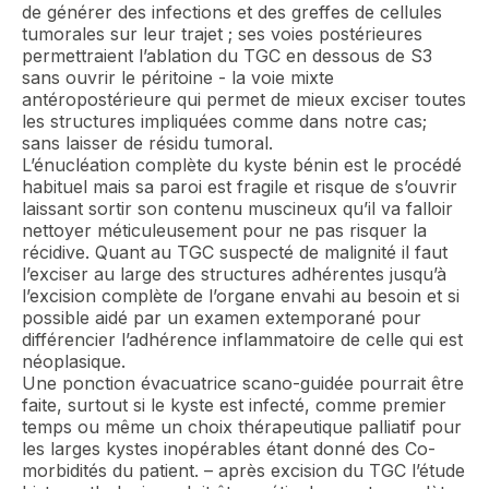
de générer des infections et des greffes de cellules
tumorales sur leur trajet ; ses voies postérieures
permettraient l’ablation du TGC en dessous de S3
sans ouvrir le péritoine - la voie mixte
antéropostérieure qui permet de mieux exciser toutes
les structures impliquées comme dans notre cas;
sans laisser de résidu tumoral.
L’énucléation complète du kyste bénin est le procédé
habituel mais sa paroi est fragile et risque de s’ouvrir
laissant sortir son contenu muscineux qu’il va falloir
nettoyer méticuleusement pour ne pas risquer la
récidive. Quant au TGC suspecté de malignité il faut
l’exciser au large des structures adhérentes jusqu’à
l’excision complète de l’organe envahi au besoin et si
possible aidé par un examen extemporané pour
différencier l’adhérence inflammatoire de celle qui est
néoplasique.
Une ponction évacuatrice scano-guidée pourrait être
faite, surtout si le kyste est infecté, comme premier
temps ou même un choix thérapeutique palliatif pour
les larges kystes inopérables étant donné des Co-
morbidités du patient. – après excision du TGC l’étude