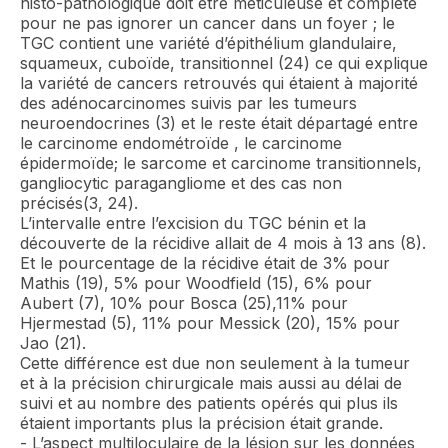
histo-pathologique doit être méticuleuse et complète
pour ne pas ignorer un cancer dans un foyer ; le
TGC contient une variété d’épithélium glandulaire,
squameux, cuboïde, transitionnel (24) ce qui explique
la variété de cancers retrouvés qui étaient à majorité
des adénocarcinomes suivis par les tumeurs
neuroendocrines (3) et le reste était départagé entre
le carcinome endométroïde , le carcinome
épidermoïde; le sarcome et carcinome transitionnels,
gangliocytic paragangliome et des cas non
précisés(3, 24).
L’intervalle entre l’excision du TGC bénin et la
découverte de la récidive allait de 4 mois à 13 ans (8).
Et le pourcentage de la récidive était de 3% pour
Mathis (19), 5% pour Woodfield (15), 6% pour
Aubert (7), 10% pour Bosca (25),11% pour
Hjermestad (5), 11% pour Messick (20), 15% pour
Jao (21).
Cette différence est due non seulement à la tumeur
et à la précision chirurgicale mais aussi au délai de
suivi et au nombre des patients opérés qui plus ils
étaient importants plus la précision était grande.
- L’aspect multiloculaire de la lésion sur les données