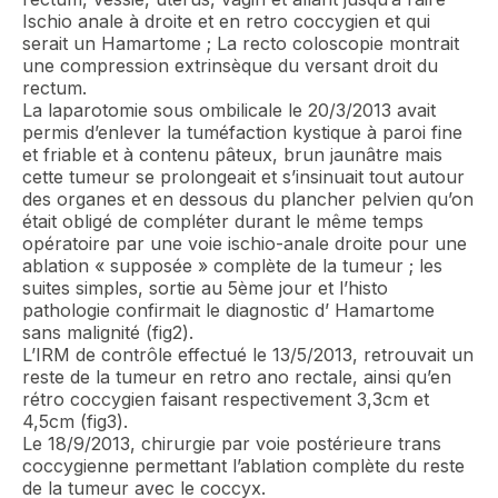
Ischio anale à droite et en retro coccygien et qui
serait un Hamartome ; La recto coloscopie montrait
une compression extrinsèque du versant droit du
rectum.
La laparotomie sous ombilicale le 20/3/2013 avait
permis d’enlever la tuméfaction kystique à paroi fine
et friable et à contenu pâteux, brun jaunâtre mais
cette tumeur se prolongeait et s’insinuait tout autour
des organes et en dessous du plancher pelvien qu’on
était obligé de compléter durant le même temps
opératoire par une voie ischio-anale droite pour une
ablation « supposée » complète de la tumeur ; les
suites simples, sortie au 5ème jour et l’histo
pathologie confirmait le diagnostic d’ Hamartome
sans malignité (fig2).
L’IRM de contrôle effectué le 13/5/2013, retrouvait un
reste de la tumeur en retro ano rectale, ainsi qu’en
rétro coccygien faisant respectivement 3,3cm et
4,5cm (fig3).
Le 18/9/2013, chirurgie par voie postérieure trans
coccygienne permettant l’ablation complète du reste
de la tumeur avec le coccyx.