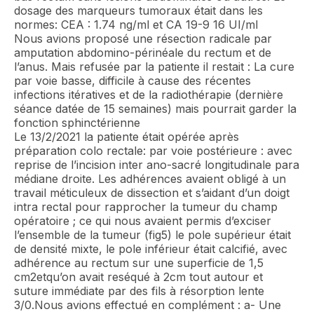
dosage des marqueurs tumoraux était dans les
normes: CEA : 1.74 ng/ml et CA 19-9 16 UI/ml
Nous avions proposé une résection radicale par
amputation abdomino-périnéale du rectum et de
l’anus. Mais refusée par la patiente il restait : La cure
par voie basse, difficile à cause des récentes
infections itératives et de la radiothérapie (dernière
séance datée de 15 semaines) mais pourrait garder la
fonction sphinctérienne
Le 13/2/2021 la patiente était opérée après
préparation colo rectale: par voie postérieure : avec
reprise de l’incision inter ano-sacré longitudinale para
médiane droite. Les adhérences avaient obligé à un
travail méticuleux de dissection et s’aidant d’un doigt
intra rectal pour rapprocher la tumeur du champ
opératoire ; ce qui nous avaient permis d’exciser
l’ensemble de la tumeur (fig5) le pole supérieur était
de densité mixte, le pole inférieur était calcifié, avec
adhérence au rectum sur une superficie de 1,5
cm2etqu’on avait reséqué à 2cm tout autour et
suture immédiate par des fils à résorption lente
3/0.Nous avions effectué en complément : a- Une