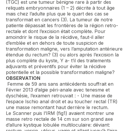
(TGC) est une tumeur bénigne rare à partir des
reliquats embryonnaires (1 – 2) décrite à tout âge
mais chez l’adulte plus que le quart des cas se
transformait en cancers (3). La tumeur de notre
patiente dépassait les frontières de la région retro-
rectale et dont l’excision était complète. Pour
amoindrir le risque de la récidive, faut-il aller
d’emblée et en dehors de toute suspicion de
transformation maligne, vers l’amputation antérieure
étendue du rectum? (3) ou alors après l’excision la
plus complète du kyste, Y a- t’il des traitements
adjuvants et préventifs pour éviter la récidive
potentielle et la possible transformation maligne?
OBSERVATION
Femme de 59 ans sans antécédents souffrait en
Février 2013 d’algie péri-anale avec tenesme et
dyschésie, l’examen retrouvait : - Une masse de
l’espace Ischio anal droit et au toucher rectal (TR)
une masse remontant haut derrière le rectum.
Le Scanner puis l’IRM (fig1) avaient montrer une
masse retro rectale de 14 cm sur son grand axe
d’allure kystique lobulée multiloculaire: déviant:
rectum, vessie, utérus, vagin et allant jusqu’à l’aire