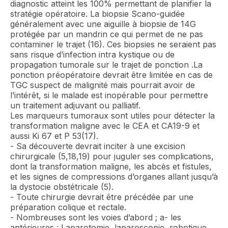
diagnostic atteint les 100% permettant de planifier la
stratégie opératoire. La biopsie Scano-guidée
généralement avec une aiguille à biopsie de 14G
protégée par un mandrin ce qui permet de ne pas
contaminer le trajet (16). Ces biopsies ne seraient pas
sans risque d’infection intra kystique ou de
propagation tumorale sur le trajet de ponction .La
ponction préopératoire devrait être limitée en cas de
TGC suspect de malignité mais pourrait avoir de
l’intérêt, si le malade est inopérable pour permettre
un traitement adjuvant ou palliatif.
Les marqueurs tumoraux sont utiles pour détecter la
transformation maligne avec le CEA et CA19-9 et
aussi Ki 67 et P 53(17).
- Sa découverte devrait inciter à une excision
chirurgicale (5,18,19) pour juguler ses complications,
dont la transformation maligne, les abcès et fistules,
et les signes de compressions d’organes allant jusqu’à
la dystocie obstétricale (5).
- Toute chirurgie devrait être précédée par une
préparation colique et rectale.
- Nombreuses sont les voies d’abord ; a- les
antérieures : Laparotomie, laparoscopie, robotique