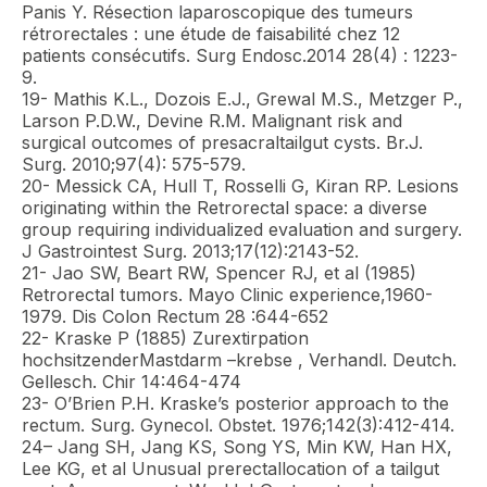
Panis Y. Résection laparoscopique des tumeurs
rétrorectales : une étude de faisabilité chez 12
patients consécutifs. Surg Endosc.2014 28(4) : 1223-
9.
19- Mathis K.L., Dozois E.J., Grewal M.S., Metzger P.,
Larson P.D.W., Devine R.M. Malignant risk and
surgical outcomes of presacraltailgut cysts. Br.J.
Surg. 2010;97(4): 575-579.
20- Messick CA, Hull T, Rosselli G, Kiran RP. Lesions
originating within the Retrorectal space: a diverse
group requiring individualized evaluation and surgery.
J Gastrointest Surg. 2013;17(12):2143-52.
21- Jao SW, Beart RW, Spencer RJ, et al (1985)
Retrorectal tumors. Mayo Clinic experience,1960-
1979. Dis Colon Rectum 28 :644-652
22- Kraske P (1885) Zurextirpation
hochsitzenderMastdarm –krebse , Verhandl. Deutch.
Gellesch. Chir 14:464-474
23- O’Brien P.H. Kraske’s posterior approach to the
rectum. Surg. Gynecol. Obstet. 1976;142(3):412-414.
24– Jang SH, Jang KS, Song YS, Min KW, Han HX,
Lee KG, et al Unusual prerectallocation of a tailgut