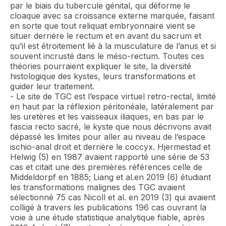
par le biais du tubercule génital, qui déforme le
cloaque avec sa croissance externe marquée, faisant
en sorte que tout reliquat embryonnaire vient se
situer derrière le rectum et en avant du sacrum et
qu’il est étroitement lié à la musculature de l’anus et si
souvent incrusté dans le méso-rectum. Toutes ces
théories pourraient expliquer le site, la diversité
histologique des kystes, leurs transformations et
guider leur traitement.
- Le site de TGC est l’espace virtuel retro-rectal, limité
en haut par la réflexion péritonéale, latéralement par
les uretères et les vaisseaux iliaques, en bas par le
fascia recto sacré, le kyste que nous décrivons avait
dépassé les limites pour aller au niveau de l’espace
ischio-anal droit et derrière le coccyx. Hjermestad et
Helwig (5) en 1987 avaient rapporté une série de 53
cas et citait une des premières références celle de
Middeldorpf en 1885; Liang et al.en 2019 (6) étudiant
les transformations malignes des TGC avaient
sélectionné 75 cas Nicoll et al. en 2019 (3) qui avaient
colligé à travers les publications 196 cas ouvrant la
voie à une étude statistique analytique fiable, après