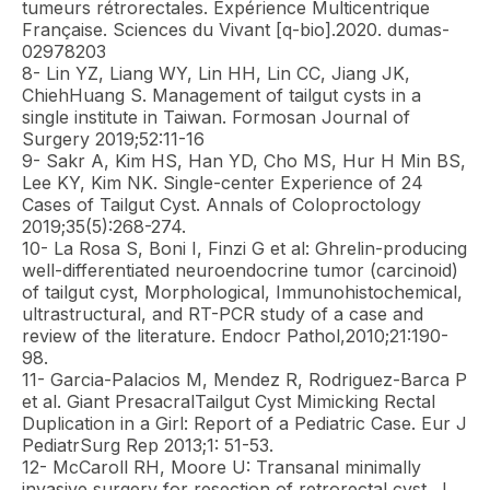
tumeurs rétrorectales. Expérience Multicentrique
Française. Sciences du Vivant [q-bio].2020. dumas-
02978203
8- Lin YZ, Liang WY, Lin HH, Lin CC, Jiang JK,
ChiehHuang S. Management of tailgut cysts in a
single institute in Taiwan. Formosan Journal of
Surgery 2019;52:11-16
9- Sakr A, Kim HS, Han YD, Cho MS, Hur H Min BS,
Lee KY, Kim NK. Single-center Experience of 24
Cases of Tailgut Cyst. Annals of Coloproctology
2019;35(5):268-274.
10- La Rosa S, Boni I, Finzi G et al: Ghrelin-producing
well-differentiated neuroendocrine tumor (carcinoid)
of tailgut cyst, Morphological, Immunohistochemical,
ultrastructural, and RT-PCR study of a case and
review of the literature. Endocr Pathol,2010;21:190-
98.
11- Garcia-Palacios M, Mendez R, Rodriguez-Barca P
et al. Giant PresacralTailgut Cyst Mimicking Rectal
Duplication in a Girl: Report of a Pediatric Case. Eur J
PediatrSurg Rep 2013;1: 51-53.
12- McCaroll RH, Moore U: Transanal minimally
invasive surgery for resection of retrorectal cyst. J