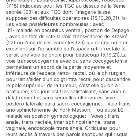
(7,18) indiquées pour les TGC au dessus de la 3ème
sacrée (S3) et aux TGC dont l’imagerie laisse
supposer des difficultés opératoires (15,19,20,21). b-
Les voies postérieures nombreuses : avec
b1- malade en décubitus ventral, position de Depage
, avec en tète de liste la voie trans-sacrée de Kraské
(22) ou l’une de ses variantes (23) qui donne un jour
excellent sur l’ensemble de l’espace rétro rectale et
serait une voie de choix pour beaucoup (5,19,21).La
voie transcoccygienne avec ou sans coccygectomie
permettant un abord de la partie moyenne et
inférieure de l’espace retro- rectal, où le chirurgien
pourrait s’aider d’un doigt intra rectal pour descendre
le pole supérieur de la tumeur, c’est elle qu’on a
pratiquée, son jour est très satisfaisant, sans aucun
délabrement et sans séquelles ultérieures. Voie
postéro latérale para sacro coccygienne, - Voie trans
ano sphinctérienne de York Masson, - ou aussi b2-
malade en position gynécologique: - Voies : trans
anale, trans rectale, inter sphinctérienne, trans
vaginale, endoscopie trans anale. Critiquées pour
leurs accès à travers des parois septiques qui risque