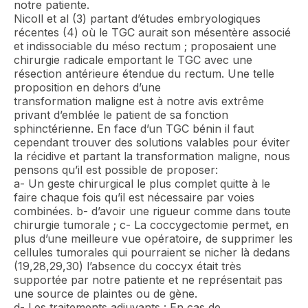
notre patiente.
Nicoll et al (3) partant d’études embryologiques
récentes (4) où le TGC aurait son mésentère associé
et indissociable du méso rectum ; proposaient une
chirurgie radicale emportant le TGC avec une
résection antérieure étendue du rectum. Une telle
proposition en dehors d’une
transformation maligne est à notre avis extrême
privant d’emblée le patient de sa fonction
sphinctérienne. En face d’un TGC bénin il faut
cependant trouver des solutions valables pour éviter
la récidive et partant la transformation maligne, nous
pensons qu’il est possible de proposer:
a- Un geste chirurgical le plus complet quitte à le
faire chaque fois qu’il est nécessaire par voies
combinées. b- d’avoir une rigueur comme dans toute
chirurgie tumorale ; c- La coccygectomie permet, en
plus d’une meilleure vue opératoire, de supprimer les
cellules tumorales qui pourraient se nicher là dedans
(19,28,29,30) l’absence du coccyx était très
supportée par notre patiente et ne représentait pas
une source de plaintes ou de gène.
d- Les traitements adjuvants : En cas de