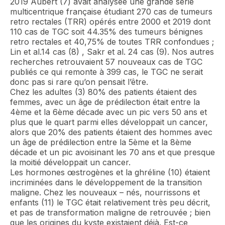
2019 Aubert (7) avait analysée une grande série
multicentrique française étudiant 270 cas de tumeurs
retro rectales (TRR) opérés entre 2000 et 2019 dont
110 cas de TGC soit 44.35% des tumeurs bénignes
retro rectales et 40,75% de toutes TRR confondues ;
Lin et al.14 cas (8) , Sakr et al. 24 cas (9). Nos autres
recherches retrouvaient 57 nouveaux cas de TGC
publiés ce qui remonte à 399 cas, le TGC ne serait
donc pas si rare qu’on pensait l’être.
Chez les adultes (3) 80% des patients étaient des
femmes, avec un âge de prédilection était entre la
4ème et la 6ème décade avec un pic vers 50 ans et
plus que le quart parmi elles développait un cancer,
alors que 20% des patients étaient des hommes avec
un âge de prédilection entre la 5ème et la 8ème
décade et un pic avoisinant les 70 ans et que presque
la moitié développait un cancer.
Les hormones œstrogènes et la ghréline (10) étaient
incriminées dans le développement de la transition
maligne. Chez les nouveaux – nés, nourrissons et
enfants (11) le TGC était relativement très peu décrit,
et pas de transformation maligne de retrouvée ; bien
que les origines du kyste existaient déjà. Est-ce