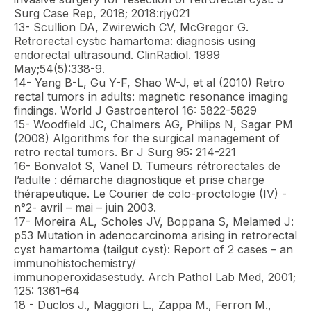
Surg Case Rep, 2018; 2018:rjy021
13- Scullion DA, Zwirewich CV, McGregor G.
Retrorectal cystic hamartoma: diagnosis using
endorectal ultrasound. ClinRadiol. 1999
May;54(5):338-9.
14- Yang B-L, Gu Y-F, Shao W-J, et al (2010) Retro
rectal tumors in adults: magnetic resonance imaging
findings. World J Gastroenterol 16: 5822-5829
15- Woodfield JC, Chalmers AG, Philips N, Sagar PM
(2008) Algorithms for the surgical management of
retro rectal tumors. Br J Surg 95: 214-221
16- Bonvalot S, Vanel D. Tumeurs rétrorectales de
l’adulte : démarche diagnostique et prise charge
thérapeutique. Le Courier de colo-proctologie (IV) -
n°2- avril – mai – juin 2003.
17- Moreira AL, Scholes JV, Boppana S, Melamed J:
p53 Mutation in adenocarcinoma arising in retrorectal
cyst hamartoma (tailgut cyst): Report of 2 cases – an
immunohistochemistry/
immunoperoxidasestudy. Arch Pathol Lab Med, 2001;
125: 1361-64
18 - Duclos J., Maggiori L., Zappa M., Ferron M.,