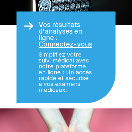
Vos résultats
d'analyses en
ligne :
Connectez-vous
Simplifiez votre
suivi médical avec
notre plateforme
en ligne : Un accès
rapide et sécurisé
à vos examens
médicaux.