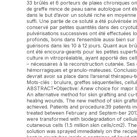
33 brûlés et 6 porteurs de plaies chroniques on
de greffe mince de peau saine autologue ont ét
dans le but d’avoir un soluté riche en moyenne 
suffi. Une partie de ce soluté a été pulvérisée i
conservé par petites quantités dans des cryotube
pulvérisations successives ont été effectuées l
profonds, bons dans l’ensemble aussi bien sur 
guérisons dans les 10 à 12 jours. Quant aux brûl
ont été encoura-geants pour les petites superfic
culture in vitropréalable, ayant apporté des ce
– nécessaires à la reconstruction cutanée. Ses c
hémorragiques et granulo-mateuses. Conclusion:
devrait avoir sa place dans l’arsenal thérapeu-t
Mots-clés : brulure, greffes séquentielles, cellul
ABSTRACT•Objective: Anew choice for major b
An alternative method for skin grafting and cu-
healing wounds. The new method of skin grafting 
achieved. Patients and procedure:39 patients i
treated between February and Septem-ber 2012.
were transformed with biodegradation of cellula
cutaneous cells (1.5 million skin cells/cm2). T
solution was sprayed immediately on the recipi