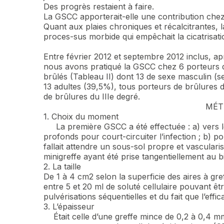
Des progrès restaient à faire.
La GSCC apporterait-elle une contribution chez
Quant aux plaies chroniques et récalcitrantes, l
proces-sus morbide qui empêchait la cicatrisat
PATI
Entre février 2012 et septembre 2012 inclus, a
nous avons pratiqué la GSCC chez 6 porteurs de
brûlés (Tableau II) dont 13 de sexe masculin (s
13 adultes (39,5%), tous porteurs de brûlures 
de brûlures du IIIe degré.
MÉTH
1. Choix du moment
La première GSCC a été effectuée : a) vers le 
profonds pour court-circuiter l’infection ; b) po
fallait attendre un sous-sol propre et vasculari
minigreffe ayant été prise tangentiellement au bi
2. La taille
De 1 à 4 cm2 selon la superficie des aires à gre
entre 5 et 20 ml de soluté cellulaire pouvant êt
pulvérisations séquentielles et du fait que l’effi
3. L’épaisseur
Était celle d’une greffe mince de 0,2 à 0,4 mm,