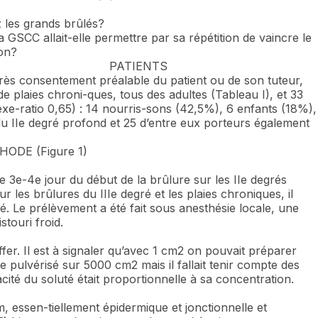
 les grands brûlés?
a GSCC allait-elle permettre par sa répétition de vaincre le
ion?
ENTS
près consentement préalable du patient ou de son tuteur,
 plaies chroni-ques, tous des adultes (Tableau I), et 33
exe-ratio 0,65) : 14 nourris-sons (42,5%), 6 enfants (18%),
du IIe degré profond et 25 d’entre eux porteurs également
ODE (Figure 1)
3e-4e jour du début de la brûlure sur les IIe degrés
ur les brûlures du IIIe degré et les plaies chroniques, il
sé. Le prélèvement a été fait sous anesthésie locale, une
stouri froid.
ffer. Il est à signaler qu’avec 1 cm2 on pouvait préparer
re pulvérisé sur 5000 cm2 mais il fallait tenir compte des
cacité du soluté était proportionnelle à sa concentration.
 essen-tiellement épidermique et jonctionnelle et