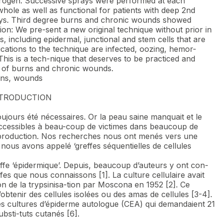
nitrogen. Successive sprays were performed at each
whole as well as functional for patients with deep 2nd
days. Third degree burns and chronic wounds showed
ion: We pre-sent a new original technique without prior in
ts, including epidermal, junctional and stem cells that are
cations to the technique are infected, oozing, hemor-
is is a tech-nique that deserves to be practiced and
al of burns and chronic wounds.
urns, wounds
TRODUCTION
oujours été nécessaires. Or la peau saine manquait et le
inaccessibles à beau-coup de victimes dans beaucoup de
r production. Nos recherches nous ont menés vers une
 nous avons appelé ‘greffes séquentielles de cellules
effe ‘épidermique’. Depuis, beaucoup d’auteurs y ont con-
effes que nous connaissons [1]. La culture cellulaire avait
on de la trypsinisa-tion par Moscona en 1952 [2]. Ce
’obtenir des cellules isolées ou des amas de cellules [3-4].
es cultures d’épiderme autologue (CEA) qui demandaient 21
ubsti-tuts cutanés [6].