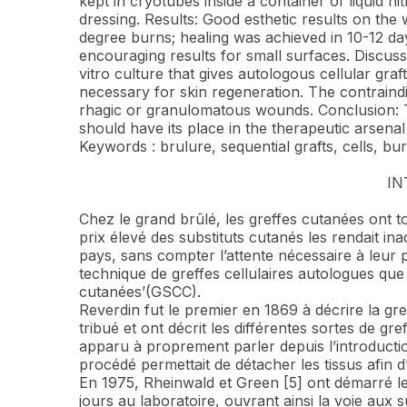
kept in cryotubes inside a container of liquid 
dressing. Results: Good esthetic results on the 
degree burns; healing was achieved in 10-12 
encouraging results for small surfaces. Discuss
vitro culture that gives autologous cellular graf
necessary for skin regeneration. The contraindi
rhagic or granulomatous wounds. Conclusion: Th
should have its place in the therapeutic arsen
Keywords : brulure, sequential grafts, cells, b
IN
Chez le grand brûlé, les greffes cutanées ont t
prix élevé des substituts cutanés les rendait 
pays, sans compter l’attente nécessaire à leu
technique de greffes cellulaires autologues que
cutanées’(GSCC).
Reverdin fut le premier en 1869 à décrire la gr
tribué et ont décrit les différentes sortes de gr
apparu à proprement parler depuis l’introducti
procédé permettait de détacher les tissus afin d
En 1975, Rheinwald et Green [5] ont démarré l
jours au laboratoire, ouvrant ainsi la voie aux s