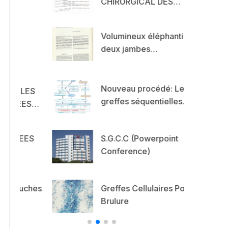
CHIRURGICAL DES…
Volumineux éléphantiasis des
deux jambes…
Nouveau procédé: Les
ES
greffes séquentielles…
ES…
ES
S.G.C.C (Powerpoint
Conference)
ches
Greffes Cellulaires Pour
Brulure