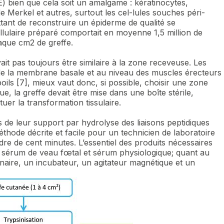
) bien que cela soit un amalgame : kératinocytes,
e Merkel et autres, surtout les cel-lules souches péri-
ttant de reconstruire un épiderme de qualité se
llulaire préparé comportait en moyenne 1,5 million de
haque cm2 de greffe.
t pas toujours être similaire à la zone receveuse. Les
de la membrane basale et au niveau des muscles érecteurs
poils [7], mieux vaut donc, si possible, choisir une zone
ue, la greffe devait être mise dans une boîte stérile,
uer la transformation tissulaire.
s de leur support par hydrolyse des liaisons peptidiques
 méthode décrite et facile pour un technicien de laboratoire
rdre de cent minutes. L’essentiel des produits nécessaires
, sérum de veau fœtal et sérum physiologique; quant au
minaire, un incubateur, un agitateur magnétique et un