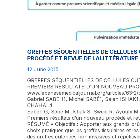
GREFFES SÉQUENTIELLES DE CELLULES
PROCÉDÉ ET REVUE DE LALITTÉRATURE
12 June 2015
GREFFES SÉQUENTIELLES DE CELLULES C
PREMIERS RÉSULTATS D’UN NOUVEAU PRO
www.lebanesemedicaljournal.org/articles/63-2/o
Gabriel SABEH1, Michel SABÉ1, Salah ISHAK1
CHAHAL4
Sabeh G, Sabé M, Ishak S, Sweid R, Ayoubi M, 
Premiers résultats d’un nouveau procédé et revu
RÉSUMÉ • Objectifs : Apporter aux grands brûl
choix pratiques que les greffes tissulaires et le
des greffes cutanées non invasives et répétitive