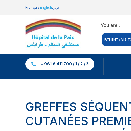
Français
English
عربي
You are :
PATIENT / VISIT
+ 961 6 411 700 / 1 / 2 / 3
GREFFES SÉQUENT
CUTANÉES PREMI