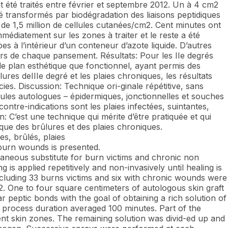
t été traités entre février et septembre 2012. Un à 4 cm2
é transformés par biodégradation des liaisons peptidiques
de 1,5 million de cellules cutanées/cm2. Cent minutes ont
mmédiatement sur les zones à traiter et le reste a été
s à l’intérieur d’un conteneur d’azote liquide. D’autres
ors de chaque pansement. Résultats: Pour les IIe degrés
le plan esthétique que fonctionnel, ayant permis des
ures deIIIe degré et les plaies chroniques, les résultats
ies. Discussion: Technique ori-ginale répétitive, sans
llules autologues – épidermiques, jonctionnelles et souches
ontre-indications sont les plaies infectées, suintantes,
 C’est une technique qui mérite d’être pratiquée et qui
ique des brûlures et des plaies chroniques.
es, brûlés, plaies
urn wounds is presented.
taneous substitute for burn victims and chronic non
is applied repetitively and non-invasively until healing is
ncluding 33 burns victims and six with chronic wounds were
 One to four square centimeters of autologous skin graft
r peptic bonds with the goal of obtaining a rich solution of
he process duration averaged 100 minutes. Part of the
ent skin zones. The remaining solution was divid-ed up and