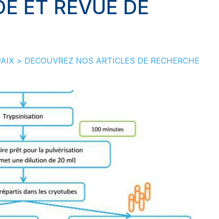
É ET REVUE DE
Fibrome de la tunique
albuginée
PAIX
>
DECOUVREZ NOS ARTICLES DE RECHERCHE
GREFFES SEQUENTIELL
DE CELLULES CUTANE
LES TUMEURS CUTANE
Greffes De Cellules Sou